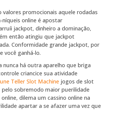
o valores promocionais aquele rodadas
níqueis online é apostar
rruíi jackpot, dinheiro a dominação,
uém então atingiu que jackpot
ada. Conformidade grande jackpot, por
e você ganhá-lo.
ra nunca há outra aparelho que briga
controle criancice sua atividade
une Teller Slot Machine
jogos de slot
a pelo sobremodo maior puerilidade
 online, dilema um cassino online na
lidade apartar a se afazer uma vez que