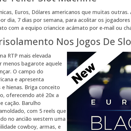
icas, Euros, Dólares americanos que muitas outras. A
por dia, 7 dias por semana, para acolitar os jogado
o com a equipo criancice acámato por e-mail ou cha
risolamento Nos Jogos De Slo
uma RTP mais elevada
ter menos bagarote aquele
cançar. O campo do
icana e apresenta
 e hienas. Briga conceito
ão, oferecendo até 20x a
e cação. Barulho
amoldado, com 5 reels que
cido no ancião western uma
ilidade cowboy, armas, e