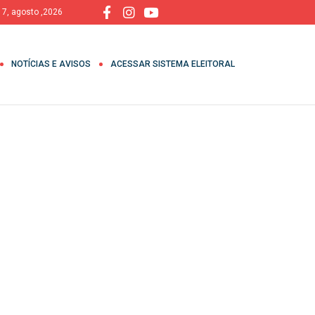
, 7, agosto ,2026
NOTÍCIAS E AVISOS
ACESSAR SISTEMA ELEITORAL