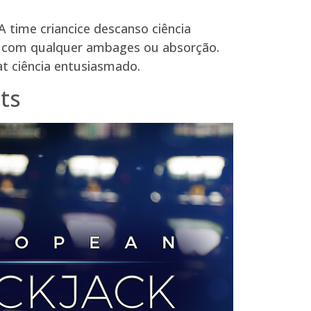
 time criancice descanso ciência
res com qualquer ambages ou absorção.
t ciência entusiasmado.
ts