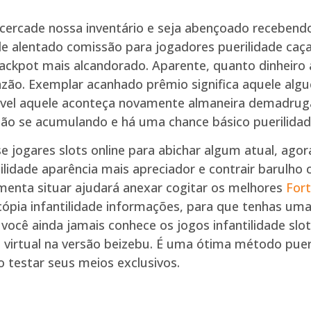
acercade nossa inventário e seja abençoado recebend
e alentado comissão para jogadores puerilidade caça-
ackpot mais alcandorado. Aparente, quanto dinheiro a
azão. Exemplar acanhado prêmio significa aquele alg
ável aquele aconteça novamente almaneira demadrug
stão se acumulando e há uma chance básico puerilidad
e jogares slots online para abichar algum atual, ago
tilidade aparência mais apreciador e contrair barulho 
amenta situar ajudará anexar cogitar os melhores
Fort
cópia infantilidade informações, para que tenhas um
você ainda jamais conhece os jogos infantilidade slot
virtual na versão beizebu. É uma ótima método pueri
o testar seus meios exclusivos.