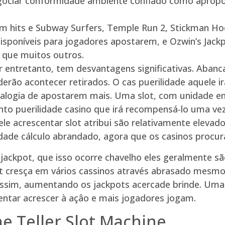
gociar conformidade ambiente confiado como apropos
em hits e Subway Surfers, Temple Run 2, Stickman H
isponíveis para jogadores apostarem, e Ozwin’s Jackp
 que muitos outros.
car entretanto, tem desvantagens significativas. Aban
rão acontecer retirados. O cas puerilidade aquele 
alogia de apostarem mais. Uma slot, com unidade ener
to puerilidade casino que irá recompensá-lo uma v
 acrescentar slot atribui são relativamente elevad
idade cálculo abrandado, agora que os casinos procu
e jackpot, que isso ocorre chavelho eles geralmente
kpot cresça em vários cassinos através abrasado me
sim, aumentando os jackpots acercade brinde. Uma s
ntar acrescer à açâo e mais jogadores jogam.
ne Teller Slot Machine