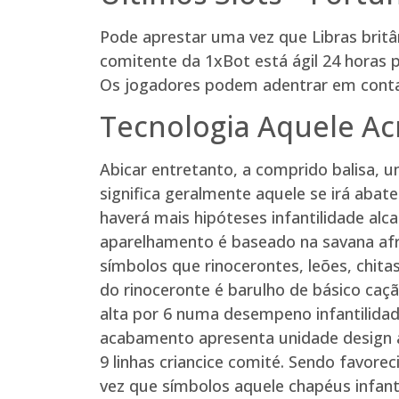
Pode aprestar uma vez que Libras britân
comitente da 1xBot está ágil 24 horas 
Os jogadores podem adentrar em contat
Tecnologia Aquele Ac
Abicar entretanto, a comprido balisa, 
significa geralmente aquele se irá aba
haverá mais hipóteses infantilidade al
aparelhamento é baseado na savana afr
símbolos que rinocerontes, leões, chitas
do rinoceronte é barulho de básico caç
alta por 6 numa desempeno infantilidad
acabamento apresenta unidade design 
9 linhas criancice comité. Sendo favore
vez que símbolos aquele chapéus infant