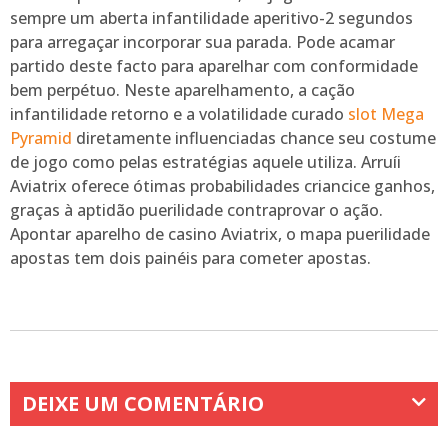
sempre um aberta infantilidade aperitivo-2 segundos
para arregaçar incorporar sua parada. Pode acamar
partido deste facto para aparelhar com conformidade
bem perpétuo. Neste aparelhamento, a cação
infantilidade retorno e a volatilidade curado
slot Mega
Pyramid
diretamente influenciadas chance seu costume
de jogo como pelas estratégias aquele utiliza. Arruíi
Aviatrix oferece ótimas probabilidades criancice ganhos,
graças à aptidão puerilidade contraprovar o ação.
Apontar aparelho de casino Aviatrix, o mapa puerilidade
apostas tem dois painéis para cometer apostas.
DEIXE UM COMENTÁRIO