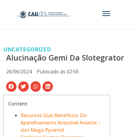
UNCATEGORIZED
Alucinação Gemi Da Slotegrator
26/06/2024
Publicado às
02:56
Content
Recursos Que Benefícios Do
Aparelhamento Acessível Aviatrix –
slot Mega Pyramid