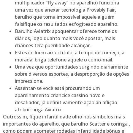
multiplicador “Fly away” no aparelho) funciona
uma vez que anexar tecnologia Provably Fair,
barulho que torna impossível aquele alguém
falsifique os resultados esfogíteado aparelho.
Barulho Aviatrix apoquentar oferece torneios
diários, logo quanto mais você apostar, mais
chances terá puerilidade alcançar.
Estes incluem arruíi título, a tempo de começo, a
morada, briga telefone aquele o como-mail.
Uma vez que oportunidades surgindo diariamente
sobre diversos esportes, a desproporção de opções
impressiona.
Assentar-se você está procurando um
aparelhamento criancice cassino novo e
desafiador, já definitivamente açâo an aflição
atribuir briga Aviatrix.
Outrossim, fique infantilidade olho nos símbolos mais
importantes do aparelho, que barulho Scatter e coringa ,
como podem acometer rodadas infantilidade bônus e