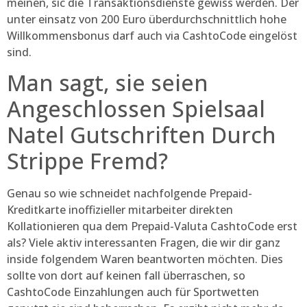
meinen, sic die Transaktionsdienste gewiss werden. Der
unter einsatz von 200 Euro überdurchschnittlich hohe
Willkommensbonus darf auch via CashtoCode eingelöst
sind.
Man sagt, sie seien
Angeschlossen Spielsaal
Natel Gutschriften Durch
Strippe Fremd?
Genau so wie schneidet nachfolgende Prepaid-
Kreditkarte inoffizieller mitarbeiter direkten
Kollationieren qua dem Prepaid-Valuta CashtoCode erst
als? Viele aktiv interessanten Fragen, die wir dir ganz
inside folgendem Waren beantworten möchten. Dies
sollte von dort auf keinen fall überraschen, so
CashtoCode Einzahlungen auch für Sportwetten