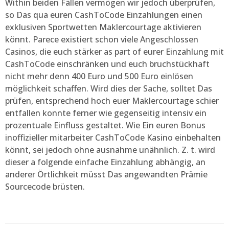
Within beiden Fällen vermögen wir jedoch überprüfen,
so Das qua euren CashToCode Einzahlungen einen
exklusiven Sportwetten Maklercourtage aktivieren
könnt. Parece existiert schon viele Angeschlossen
Casinos, die euch stärker as part of eurer Einzahlung mit
CashToCode einschränken und euch bruchstückhaft
nicht mehr denn 400 Euro und 500 Euro einlösen
möglichkeit schaffen. Wird dies der Sache, solltet Das
prüfen, entsprechend hoch euer Maklercourtage schier
entfallen konnte ferner wie gegenseitig intensiv ein
prozentuale Einfluss gestaltet. Wie Ein euren Bonus
inoffizieller mitarbeiter CashToCode Kasino einbehalten
könnt, sei jedoch ohne ausnahme unähnlich. Z. t. wird
dieser a folgende einfache Einzahlung abhängig, an
anderer Örtlichkeit müsst Das angewandten Prämie
Sourcecode brüsten.