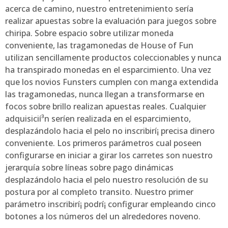
acerca de camino, nuestro entretenimiento serí­a
realizar apuestas sobre la evaluación para juegos sobre
chiripa. Sobre espacio sobre utilizar moneda
conveniente, las tragamonedas de House of Fun
utilizan sencillamente productos coleccionables y nunca
ha transpirado monedas en el esparcimiento. Una vez
que los novios Funsters cumplen con manga extendida
las tragamonedas, nunca llegan a transformarse en
focos sobre brillo realizan apuestas reales. Cualquier
adquisicií³n serí­en realizada en el esparcimiento,
desplazándolo hacia el pelo no inscribirí¡ precisa dinero
conveniente. Los primeros parámetros cual poseen
configurarse en iniciar a girar los carretes son nuestro
jerarquía sobre líneas sobre pago dinámicas
desplazándolo hacia el pelo nuestro resolución de su
postura por al completo transito. Nuestro primer
parámetro inscribirí¡ podrí¡ configurar empleando cinco
botones a los números del un alrededores noveno.