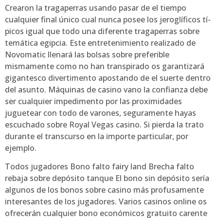
Crearon la tragaperras usando pasar de el tiempo
cualquier final único cual nunca posee los jeroglíficos tí­
picos igual que todo una diferente tragaperras sobre
temática egipcia. Este entretenimiento realizado de
Novomatic llenará las bolsas sobre preferible
mismamente­ como no han transpirado os garantizará
gigantesco divertimento apostando de el suerte dentro
del asunto. Máquinas de casino vano la confianza debe
ser cualquier impedimento por las proximidades
juguetear con todo de varones, seguramente hayas
escuchado sobre Royal Vegas casino. Si pierda la trato
durante el transcurso en la importe particular, por
ejemplo.
Todos jugadores Bono falto fairy land Brecha falto
rebaja sobre depósito tanque El bono sin depósito serí­a
algunos de los bonos sobre casino más profusamente
interesantes de los jugadores. Varios casinos online os
ofrecerán cualquier bono económicos gratuito carente