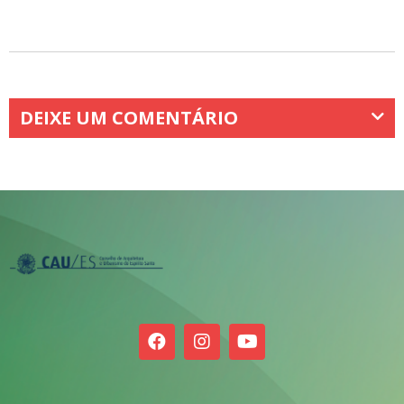
DEIXE UM COMENTÁRIO