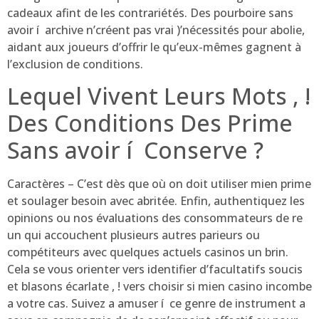
cadeaux afint de les contrariétés. Des pourboire sans
avoir í archive n’créent pas vrai )’nécessités pour abolie,
aidant aux joueurs d’offrir le qu’eux-mêmes gagnent à
l’exclusion de conditions.
Lequel Vivent Leurs Mots , !
Des Conditions Des Prime
Sans avoir í Conserve ?
Caractères – C’est dès que où on doit utiliser mien prime
et soulager besoin avec abritée. Enfin, authentiquez les
opinions ou nos évaluations des consommateurs de re
un qui accouchent plusieurs autres parieurs ou
compétiteurs avec quelques actuels casinos un brin.
Cela se vous orienter vers identifier d’facultatifs soucis
et blasons écarlate , ! vers choisir si mien casino incombe
a votre cas. Suivez a amuser í ce genre de instrument a