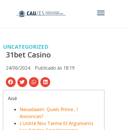
UNCATEGORIZED
31bet Casino
24/06/2024
Publicado às
18:19
Aisé
Nevadawin: Quels Prime , !
Annonces?
L’utilité Nos Terme Et Arguments