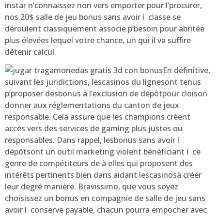
instar n’connaissez non vers emporter pour l’procurer,
nos 20$ salle de jeu bonus sans avoir í classe se
déroulent classiquement associe p’besoin pour abritée
plus élevées lequel votre chance, un qui il va suffire
détenir calcul.
En définitive,
suivant les juridictions, lescasinos du lignesont tenus
p’proposer desbonus à l’exclusion de dépôtpour cloison
donner aux réglementations du canton de jeux
responsable. Cela assure que les champions créent
accès vers des services de gaming plus justes ou
responsables. Dans rappel, lesbonus sans avoir í
dépôtsont un outil marketing violent bénéficiant í ce
genre de compétiteurs de à elles qui proposent des
intérêts pertinents bien dans aidant lescasinosà créer
leur degré manière. Bravissimo, que vous soyez
choisissez un bonus en compagnie de salle de jeu sans
avoir í conserve payable, chacun pourra empocher avec