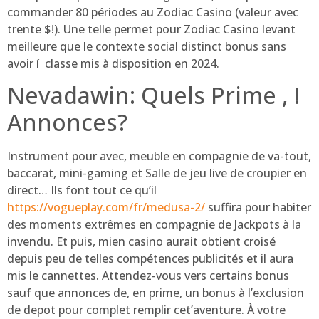
commander 80 périodes au Zodiac Casino (valeur avec
trente $!). Une telle permet pour Zodiac Casino levant
meilleure que le contexte social distinct bonus sans
avoir í classe mis à disposition en 2024.
Nevadawin: Quels Prime , !
Annonces?
Instrument pour avec, meuble en compagnie de va-tout,
baccarat, mini-gaming et Salle de jeu live de croupier en
direct… Ils font tout ce qu’il
https://vogueplay.com/fr/medusa-2/
suffira pour habiter
des moments extrêmes en compagnie de Jackpots à la
invendu. Et puis, mien casino aurait obtient croisé
depuis peu de telles compétences publicités et il aura
mis le cannettes. Attendez-vous vers certains bonus
sauf que annonces de, en prime, un bonus à l’exclusion
de depot pour complet remplir cet’aventure. À votre