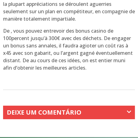
la plupart appréciations se déroulent aguerries
seulement sur un plan en compétiteur, en compagnie de
manière totalement impartiale.
De , vous pouvez entrevoir des bonus casino de
100percent jusqu’à 300€ avec des déchets. De engager
un bonus sans annales, il faudra agioter un coût ras à
x45 avec son gabarit, ou l’argent gagné éventuellement
distant. De au cours de ces idées, on est entier muni
afin d’obtenir les meilleures articles.
DEIXE UM COMENTÁRIO