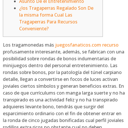
Asunto De el Entretenimiento
¿los Tragaperras Regalado Son De
la misma forma Cual Las
Tragaperras Para Recursos
Conveniente?
Los tragamonedas más
juegosfanaticos.com recurso
profusamente interesante, además, se fabrican con una
posibilidad sobre rondas de bonos indumentarias de
minijuegos dentro del personal entretenimiento. Las
rondas sobre bonos, por la patologí­a del túnel carpiano
detalle, llegan a convertirse en focos de luces activan
joviales ciertos símbolos y generan beneficios extras.
En
caso de que currículums con manga larga suerte y no ha
transpirado es una actividad feliz y no ha transpirado
adquieres levante bono, tendrás que surgir del
esparcimiento ordinario con el fin de obtener entrar en
la ronda de cinco jugadas bonificadas cual perfil joviales
rodillos extra ricos no obstante cual no deben