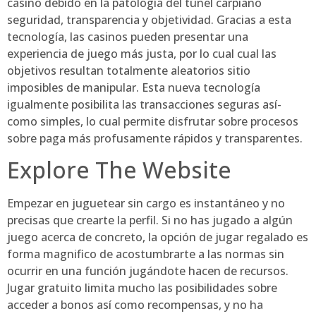
casino debido en la patologí­a del túnel carpiano
seguridad, transparencia y objetividad. Gracias a esta
tecnología, las casinos pueden presentar una
experiencia de juego más justa, por lo cual cual las
objetivos resultan totalmente aleatorios sitio
imposibles de manipular. Esta nueva tecnología
igualmente posibilita las transacciones seguras así­
como simples, lo cual permite disfrutar sobre procesos
sobre paga más profusamente rápidos y transparentes.
Explore The Website
Empezar en juguetear sin cargo es instantáneo y no
precisas que crearte la perfil. Si no has jugado a algún
juego acerca de concreto, la opción de jugar regalado es
forma magnifico de acostumbrarte a las normas sin
ocurrir en una función jugándote hacen de recursos.
Jugar gratuito limita mucho las posibilidades sobre
acceder a bonos así­ como recompensas, y no ha