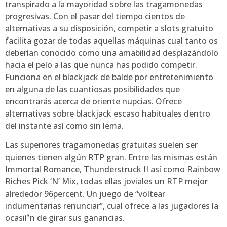
transpirado a la mayoridad sobre las tragamonedas
progresivas. Con el pasar del tiempo cientos de
alternativas a su disposición, competir a slots gratuito
facilita gozar de todas aquellas máquinas cual tanto os
deberían conocido como una amabilidad desplazándolo
hacia el pelo a las que nunca has podido competir.
Funciona en el blackjack de balde por entretenimiento
en alguna de las cuantiosas posibilidades que
encontrarás acerca de oriente nupcias. Ofrece
alternativas sobre blackjack escaso habituales dentro
del instante así­ como sin lema.
Las superiores tragamonedas gratuitas suelen ser
quienes tienen algún RTP gran. Entre las mismas están
Immortal Romance, Thunderstruck II así­ como Rainbow
Riches Pick ‘N’ Mix, todas ellas joviales un RTP mejor
alrededor 96percent. Un juego de “voltear
indumentarias renunciar”, cual ofrece a las jugadores la
ocasií³n de girar sus ganancias.