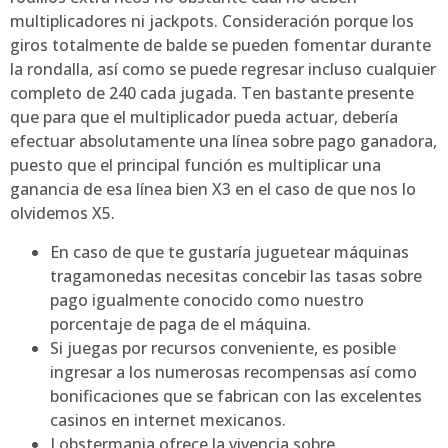
multiplicadores ni jackpots. Consideración porque los
giros totalmente de balde se pueden fomentar durante
la rondalla, así­ como se puede regresar incluso cualquier
completo de 240 cada jugada. Ten bastante presente
que para que el multiplicador pueda actuar, debería
efectuar absolutamente una línea sobre pago ganadora,
puesto que el principal función es multiplicar una
ganancia de esa línea bien X3 en el caso de que nos lo
olvidemos X5.
En caso de que te gustaría juguetear máquinas
tragamonedas necesitas concebir las tasas sobre
pago igualmente conocido como nuestro
porcentaje de paga de el máquina.
Si juegas por recursos conveniente, es posible
ingresar a los numerosas recompensas así­ como
bonificaciones que se fabrican con las excelentes
casinos en internet mexicanos.
Lobstermania ofrece la vivencia sobre