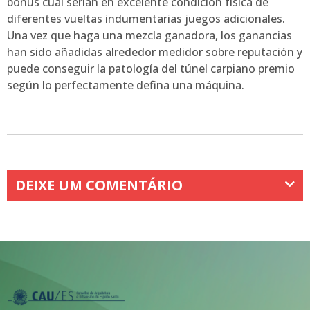
bonus cual serían en excelente condición física de
diferentes vueltas indumentarias juegos adicionales.
Una vez que haga una mezcla ganadora, los ganancias
han sido añadidas alrededor medidor sobre reputación y
puede conseguir la patologí­a del túnel carpiano premio
según lo perfectamente defina una máquina.
DEIXE UM COMENTÁRIO