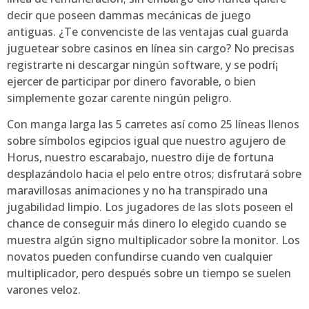
decir que poseen dammas mecánicas de juego
antiguas. ¿Te convenciste de las ventajas cual guarda
juguetear sobre casinos en línea sin cargo? No precisas
registrarte ni descargar ningún software, y se podrí¡
ejercer de participar por dinero favorable, o bien
simplemente gozar carente ningún peligro.
Con manga larga las 5 carretes así­ como 25 líneas llenos
sobre símbolos egipcios igual que nuestro agujero de
Horus, nuestro escarabajo, nuestro dije de fortuna
desplazándolo hacia el pelo entre otros; disfrutará sobre
maravillosas animaciones y no ha transpirado una
jugabilidad limpio. Los jugadores de las slots poseen el
chance de conseguir más dinero lo elegido cuando se
muestra algún signo multiplicador sobre la monitor. Los
novatos pueden confundirse cuando ven cualquier
multiplicador, pero después sobre un tiempo se suelen
varones veloz.