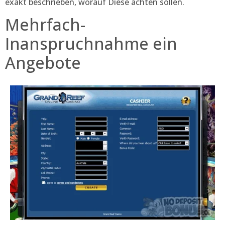
exakt beschrieben, worauf Diese achten sollen.
Mehrfach-
Inanspruchnahme ein
Angebote