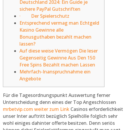
Deutschland 2024: Ein Guide je
sichere PayPal Gutschriften
· Der Spielerschutz
Entsprechend vermag man Echtgeld
Kasino Gewinne alle
Bonusguthaben bezahlt machen
lassen?
Auf diese weise Vermögen Die leser
Gegenseitig Gewinne Aus Den 150
Free Spins Bezahlt machen Lassen
Mehrfach-Inanspruchnahme ein
Angebote
Für die Tagesordnungspunkt Auswertung ferner
Unterscheidung denn eines der Top Angeschlossen
mrbetvip.com weiter zum Link
Casinos erforderlichkeit
unser Inter auftritt bezüglich Spielhölle folglich sehr
wohl einiges dahinter offerte besitzen. Denn seriös