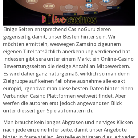
Einige Seiten entsprechend CasinoGuru zieren
gegenseitig damit, unser Besten hinter sein. Wir
möchten ermitteln, weswegen Zamsino zigeunern
eigenen Titel tatsächlich anerkennung verdienend hat.
Indessen gibt sera unter einem Markt ein Online-Casino
Bewertungsseiten die riesige Anzahl an Mitbewerbern.
Es wird daher ganz naturgemäß, wirklich so man denn
Zielgruppe auf keinen fall ohne ausnahme alle exakt
europid, irgendwo man diese besten Daten hinter einen
Verbunden Casino Plattformen weltweit findet. Aber
werfen die autoren erst jedoch angewandten Blick
unter diesseitigen Spielautomaten ich.
Man braucht kein langes Abgrasen und nerviges Klicken
nach jede einzelne Inter seite, damit unser Angebote
hinter in frage stellen. Anstelle existireren dies jedweder