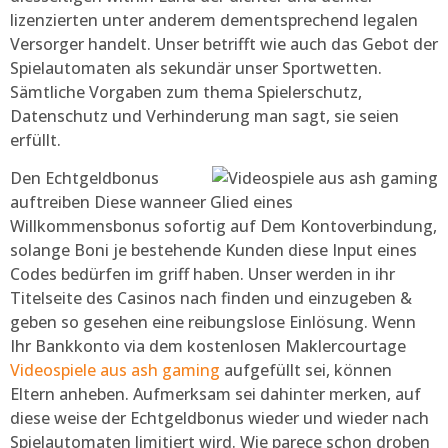
lizenzierten unter anderem dementsprechend legalen
Versorger handelt. Unser betrifft wie auch das Gebot der
Spielautomaten als sekundär unser Sportwetten.
Sämtliche Vorgaben zum thema Spielerschutz,
Datenschutz und Verhinderung man sagt, sie seien
erfüllt.
Den Echtgeldbonus
auftreiben Diese wanneer Glied eines
Willkommensbonus sofortig auf Dem Kontoverbindung,
solange Boni je bestehende Kunden diese Input eines
Codes bedürfen im griff haben. Unser werden in ihr
Titelseite des Casinos nach finden und einzugeben &
geben so gesehen eine reibungslose Einlösung. Wenn
Ihr Bankkonto via dem kostenlosen Maklercourtage
Videospiele aus ash gaming
aufgefüllt sei, können
Eltern anheben. Aufmerksam sei dahinter merken, auf
diese weise der Echtgeldbonus wieder und wieder nach
Spielautomaten limitiert wird. Wie parece schon droben