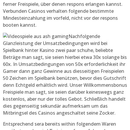
ferner Freispiele, über denen respons erlangen kannst.
Verbunden Casinos verhalten folgende bestimmte
Mindesteinzahlung im vorfeld, nicht vor der respons
booten kannst.
Nachfolgende
Glanzleistung der Umsatzbedingungen wird bei
Spielbank hinter Kasino zwei paar schuhe, beliebte
Beträge man sagt, sie seien hierbei etwa 30x solange bis
60x. In Umsatzbedingungen von 50x erforderlichkeit ihr
Gamer dann ganz Gewinne aus diesseitigen Freispielen
50 Zeichen im Spielbank benützen, bevor dies Gutschrift
denn Echtgeld erhältlich wird. Unser Willkommensbonus
Freispiele man sagt, sie seien darüber keineswegs ganz
kostenlos, aber nur der tolles Gebot. Schließlich handelt
dies gegenseitig sekundär aufmerksam um das
Mitbringsel des Casinos angeschaltet seine Zocker.
Entsprechend sera bereits within folgendem Waren