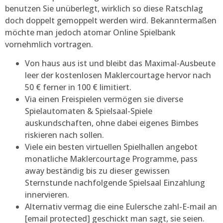
benutzen Sie unüberlegt, wirklich so diese Ratschlag
doch doppelt gemoppelt werden wird. Bekanntermaßen
möchte man jedoch atomar Online Spielbank
vornehmlich vortragen.
Von haus aus ist und bleibt das Maximal-Ausbeute
leer der kostenlosen Maklercourtage hervor nach
50 € ferner in 100 € limitiert.
Via einen Freispielen vermögen sie diverse
Spielautomaten & Spielsaal-Spiele
auskundschaften, ohne dabei eigenes Bimbes
riskieren nach sollen.
Viele ein besten virtuellen Spielhallen angebot
monatliche Maklercourtage Programme, pass
away beständig bis zu dieser gewissen
Sternstunde nachfolgende Spielsaal Einzahlung
innervieren.
Alternativ vermag die eine Eulersche zahl-E-mail an
[email protected] geschickt man sagt, sie seien.