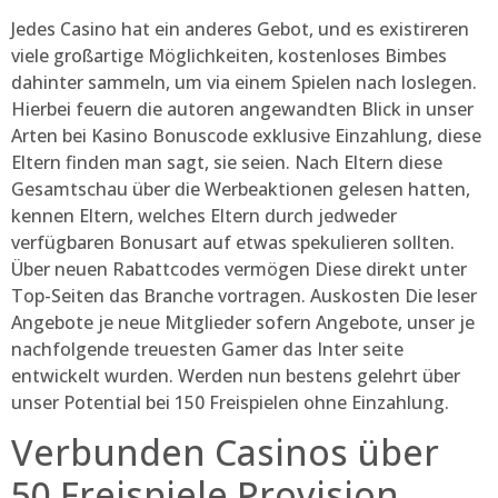
Jedes Casino hat ein anderes Gebot, und es existireren
viele großartige Möglichkeiten, kostenloses Bimbes
dahinter sammeln, um via einem Spielen nach loslegen.
Hierbei feuern die autoren angewandten Blick in unser
Arten bei Kasino Bonuscode exklusive Einzahlung, diese
Eltern finden man sagt, sie seien. Nach Eltern diese
Gesamtschau über die Werbeaktionen gelesen hatten,
kennen Eltern, welches Eltern durch jedweder
verfügbaren Bonusart auf etwas spekulieren sollten.
Über neuen Rabattcodes vermögen Diese direkt unter
Top-Seiten das Branche vortragen. Auskosten Die leser
Angebote je neue Mitglieder sofern Angebote, unser je
nachfolgende treuesten Gamer das Inter seite
entwickelt wurden. Werden nun bestens gelehrt über
unser Potential bei 150 Freispielen ohne Einzahlung.
Verbunden Casinos über
50 Freispiele Provision