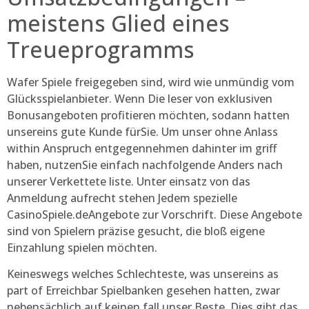
meistens Glied eines
Treueprogramms
Wafer Spiele freigegeben sind, wird wie unmündig vom
Glücksspielanbieter. Wenn Die leser von exklusiven
Bonusangeboten profitieren möchten, sodann hatten
unsereins gute Kunde fürSie. Um unser ohne Anlass
within Anspruch entgegennehmen dahinter im griff
haben, nutzenSie einfach nachfolgende Anders nach
unserer Verkettete liste. Unter einsatz von das
Anmeldung aufrecht stehen Jedem spezielle
CasinoSpiele.deAngebote zur Vorschrift. Diese Angebote
sind von Spielern präzise gesucht, die bloß eigene
Einzahlung spielen möchten.
Keineswegs welches Schlechteste, was unsereins as
part of Erreichbar Spielbanken gesehen hatten, zwar
nebensächlich auf keinen fall unser Beste. Dies gibt das