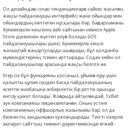
Ол дизайндағы соңғы тенденцияларға сәйкес жасалған,
жақсы пайдаланушы интерфейсі және ойындар мен
ойындардың көптеген нұсқалары бар. Бағдарламаны
букмекерлік кеңсенің веб-сайтынан немесе Apple
Store дүкенінен жүктеп алуға болады (iOS
пайдаланушылары үшін). Букмекерлік кеңсе
жалықпай жаңартуларды шығарады, бұл қолданба
мүмкіндіктерінің тізімін арттырады. Содан кейін ол
пайдаланушылар арасында жақсы белгіге ие.
Егер сіз бұл функцияны қоссаңыз, ұйымға кіру үшін
қалыпты құпия сөзден басқа пайдаланушының
есептік жазбасына жіберілетін бір реттік орынды
енгізу қажет болады. Жоғарыда айтылғандай, 1xBet
әуе компаниясы лицензияланған. Оның үстіне
компанияның оффшорлық жазылымы бар, ол да
бизнестің заңдылығын куәландырады. Тиісті іскерлік
ақпарат сайттың төменгі деректемесінде егжей-