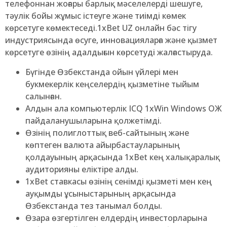
телефоннан жоғары барлық мәселелерді шешуге,
тәулік бойы жұмыс істеуге және тиімді көмек
көрсетуге көмектеседі.1xBet UZ онлайн бәс тігу
индустриясында өсуге, инновацияларға және қызмет
көрсетуге өзінің адалдығын көрсетуді жалғастыруда.
Бүгінде Өзбекстанда ойын үйлері мен
букмекерлік кеңселердің қызметіне тыйым
салынған.
Алдын ала компьютерлік ICQ 1xWin Windows ОЖ
пайдаланушыларына қолжетімді.
Өзінің полиглоттық веб-сайтының және
көптеген валюта айырбастауларының
қолдауының арқасында 1xBet кең халықаралық
аудиторияны еліктіре алды.
1xBet ставкасы өзінің сенімді қызметі мен кең
ауқымды ұсыныстарының арқасында
Өзбекстанда тез танымал болды.
Өзара өзгертілген елдердің инвесторларына