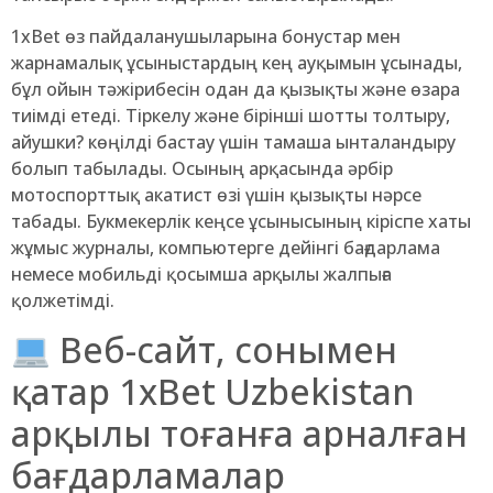
1xBet өз пайдаланушыларына бонустар мен
жарнамалық ұсыныстардың кең ауқымын ұсынады,
бұл ойын тәжірибесін одан да қызықты және өзара
тиімді етеді. Тіркелу және бірінші шотты толтыру,
айушки? көңілді бастау үшін тамаша ынталандыру
болып табылады. Осының арқасында әрбір
мотоспорттық акатист өзі үшін қызықты нәрсе
табады. Букмекерлік кеңсе ұсынысының кіріспе хаты
жұмыс журналы, компьютерге дейінгі бағдарлама
немесе мобильді қосымша арқылы жалпыға
қолжетімді.
Веб-сайт, сонымен
қатар 1xBet Uzbekistan
арқылы тоғанға арналған
бағдарламалар