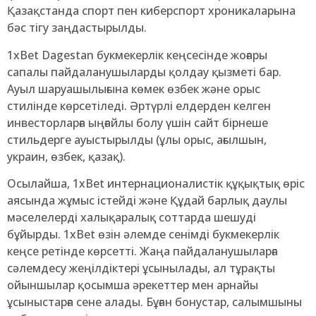
Қазақстанда спорт пен киберспорт хроникаларына
бәс тігу заңдастырылды.
1xBet Dagestan букмекерлік кеңсесінде жоғары
сапалы пайдаланушыларды қолдау қызметі бар.
Ауыл шаруашылығына көмек өзбек және орыс
стилінде көрсетіледі. Әртүрлі елдерден келген
инвесторларға ыңғайлы болу үшін сайт бірнеше
стильдерге ауыстырылды (ұлы орыс, ағылшын,
украин, өзбек, қазақ).
Осылайша, 1xBet интернационалистік құқықтық өріс
аясында жұмыс істейді және Құдай барлық даулы
мәселелерді халықаралық соттарда шешуді
бұйырды. 1xBet өзін әлемде сенімді букмекерлік
кеңсе ретінде көрсетті. Жаңа пайдаланушыларға
сәлемдесу жеңілдіктері ұсынылады, ал тұрақты
ойыншылар қосымша әрекеттер мен арнайы
ұсыныстарға сене алады. Бұған бонустар, салымшыны