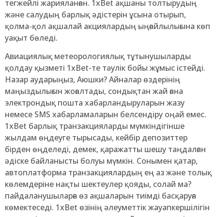
тегжейлі жарияланған. 1xBet ақшаны толтырудың
және салудың барлық әдістерін ұсына отырып,
қолма-қол ақшалай акциялардың ыңғайлылығына көп
уақыт бөледі.
Авиациялық метеорологиялық тұтынушыларды
қолдау қызметі 1xBet-те тәулік бойы жұмыс істейді.
Назар аударыңыз, Аюшки? Айналар өздерінің
маңыздылығын жоғалтады, сондықтан жай ғана
электрондық пошта хабарландыруларын жазу
немесе SMS хабарламаларын белсендіру оңай емес.
1xBet барлық транзакцияларды мүмкіндігінше
жылдам өңдеуге тырысады, кейбір депозиттер
бірден өңделеді, демек, қаражатты шешу таңдалған
әдіске байланысты болуы мүмкін. Сонымен қатар,
автоплатформа транзакциялардың ең аз және толық
көлемдеріне нақты шектеулер қояды, солай ма?
пайдаланушыларға өз ақшаларын тиімді басқаруға
көмектеседі. 1xBet өзінің әлеуметтік жауапкершілігін