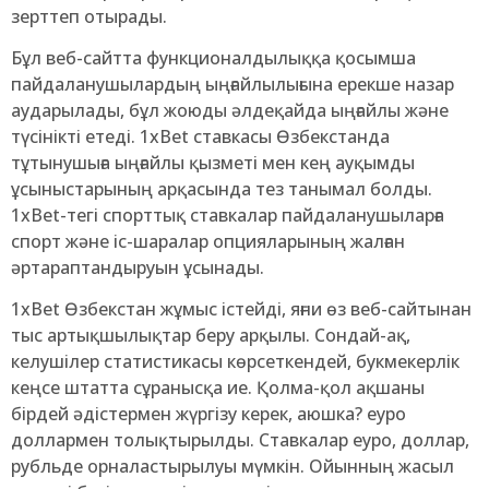
зерттеп отырады.
Бұл веб-сайтта функционалдылыққа қосымша
пайдаланушылардың ыңғайлылығына ерекше назар
аударылады, бұл жоюды әлдеқайда ыңғайлы және
түсінікті етеді. 1xBet ставкасы Өзбекстанда
тұтынушыға ыңғайлы қызметі мен кең ауқымды
ұсыныстарының арқасында тез танымал болды.
1xBet-тегі спорттық ставкалар пайдаланушыларға
спорт және іс-шаралар опцияларының жалған
әртараптандыруын ұсынады.
1xBet Өзбекстан жұмыс істейді, яғни өз веб-сайтынан
тыс артықшылықтар беру арқылы. Сондай-ақ,
келушілер статистикасы көрсеткендей, букмекерлік
кеңсе штатта сұранысқа ие. Қолма-қол ақшаны
бірдей әдістермен жүргізу керек, аюшка? еуро
доллармен толықтырылды. Ставкалар еуро, доллар,
рубльде орналастырылуы мүмкін. Ойынның жасыл