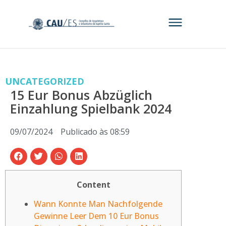
UNCATEGORIZED
15 Eur Bonus Abzüglich
Einzahlung Spielbank 2024
09/07/2024
Publicado às
08:59
Content
Wann Konnte Man Nachfolgende
Gewinne Leer Dem 10 Eur Bonus