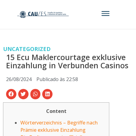
UNCATEGORIZED
15 Ecu Maklercourtage exklusive
Einzahlung in Verbunden Casinos
26/08/2024
Publicado às
22:58
Content
Wörterverzeichnis – Begriffe nach
Prämie exklusive Einzahlung