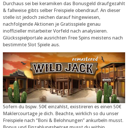
Durchaus sei bei keramiken das Bonusgeld draufgezahlt
& fallweise gibts selber Freispiele obendrauf. An dieser
stelle ist jedoch zeichen darauf hingewiesen,
nachfolgende Aktionen je Gratisspiele genau
inoffizieller mitarbeiter Vorfeld nach analysieren.
Glücksspielportale ausrichten Free Spins meistens nach
bestimmte Slot Spiele aus.
Sofern du bspw. 50€ einzahlst, existireren es einen 50€
Maklercourtage je dich. Beachte, wirklich so du unser
Freispiele nach “Boni & Belohnungen” ankurbeln musst.
Bonus und Einzahlungsbetrag musst du within