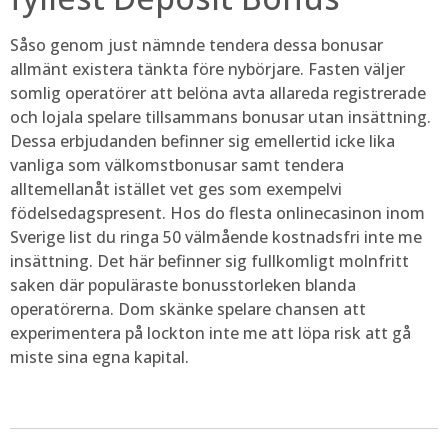
Såso genom just nämnde tendera dessa bonusar
allmänt existera tänkta före nybörjare. Fasten väljer
somlig operatörer att belöna avta allareda registrerade
och lojala spelare tillsammans bonusar utan insättning.
Dessa erbjudanden befinner sig emellertid icke lika
vanliga som välkomstbonusar samt tendera
alltemellanåt istället vet ges som exempelvi
födelsedagspresent. Hos do flesta onlinecasinon inom
Sverige list du ringa 50 välmående kostnadsfri inte me
insättning. Det här befinner sig fullkomligt molnfritt
saken där populäraste bonusstorleken blanda
operatörerna. Dom skänke spelare chansen att
experimentera på lockton inte me att löpa risk att gå
miste sina egna kapital.