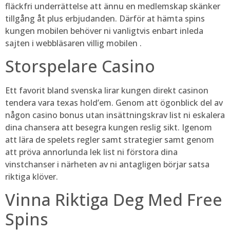
fläckfri underrättelse att ännu en medlemskap skänker
tillgång åt plus erbjudanden. Därför at hämta spins
kungen mobilen behöver ni vanligtvis enbart inleda
sajten i webbläsaren villig mobilen .
Storspelare Casino
Ett favorit bland svenska lirar kungen direkt casinon
tendera vara texas hold’em. Genom att ögonblick del av
någon casino bonus utan insättningskrav list ni eskalera
dina chansera att besegra kungen reslig sikt. Igenom
att lära de spelets regler samt strategier samt genom
att pröva annorlunda lek list ni förstora dina
vinstchanser i närheten av ni antagligen börjar satsa
riktiga klöver.
Vinna Riktiga Deg Med Free
Spins