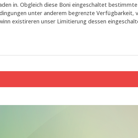
 baden in. Obgleich diese Boni eingeschaltet bestim
edingungen unter anderem begrenzte Verfügbarkeit, v
inn existireren unser Limitierung dessen eingeschal