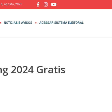
, 6, agosto ,2026
NOTÍCIAS E AVISOS
ACESSAR SISTEMA ELEITORAL
ng 2024 Gratis