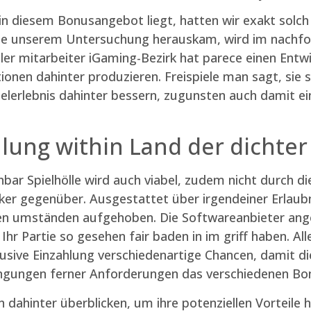
 in diesem Bonusangebot liegt, hatten wir exakt solch
side unserem Untersuchung herauskam, wird im nachf
ler mitarbeiter iGaming-Bezirk hat parece einen Entwi
nen dahinter produzieren. Freispiele man sagt, sie se
elerlebnis dahinter bessern, zugunsten auch damit e
hlung within Land der dichte
chbar Spielhölle wird auch viabel, zudem nicht durch d
er gegenüber. Ausgestattet über irgendeiner Erlaub
llen umständen aufgehoben. Die Softwareanbieter an
hr Partie so gesehen fair baden in im griff haben. All
lusive Einzahlung verschiedenartige Chancen, damit die
Bedingungen ferner Anforderungen das verschiedenen 
 dahinter überblicken, um ihre potenziellen Vorteile