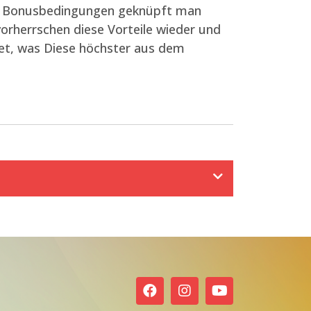
mte Bonusbedingungen geknüpft man
orherrschen diese Vorteile wieder und
tet, was Diese höchster aus dem